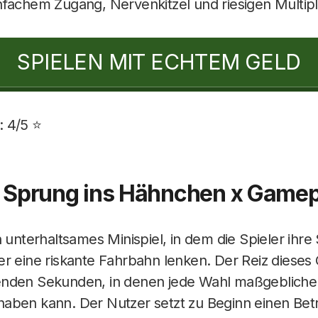
fachem Zugang, Nervenkitzel und riesigen Multipl
SPIELEN MIT ECHTEM GELD
 4/5 ⭐
n Sprung ins Hähnchen x Gamep
 unterhaltsames Minispiel, in dem die Spieler ihre S
r eine riskante Fahrbahn lenken. Der Reiz dieses
nden Sekunden, in denen jede Wahl maßgebliche 
aben kann. Der Nutzer setzt zu Beginn einen Betr