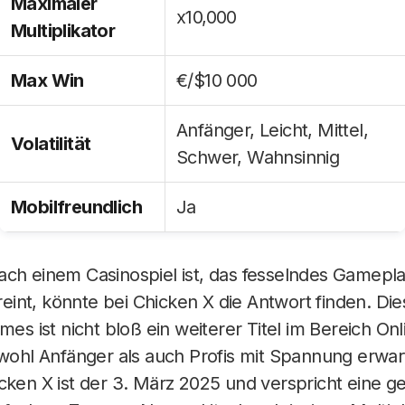
Maximaler
x10,000
Multiplikator
Max Win
€/$10 000
Anfänger, Leicht, Mittel,
Volatilität
Schwer, Wahnsinnig
Mobilfreundlich
Ja
ch einem Casinospiel ist, das fesselndes Gamepla
int, könnte bei Chicken X die Antwort finden. Di
mes ist nicht bloß ein weiterer Titel im Bereich On
owohl Anfänger als auch Profis mit Spannung erwarte
cken X ist der 3. März 2025 und verspricht eine 