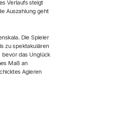
s Verlaufs steigt
die Auszahlung geht
enskala. Die Spieler
is zu spektakulären
, bevor das Unglück
hes Maß an
chicktes Agieren