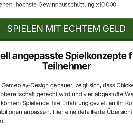
benen, höchste Gewinnausschüttung x10 000
SPIELEN MIT ECHTEM GELD
uell angepasste Spielkonzepte f
Teilnehmer
 Gameplay-Design genauer, zeigt sich, dass Chicke
obereitschaft gerecht wird und vier abgestufte W
 können Spielende ihre Erfahrung gezielt an ihr 
itionen anpassen. Hier eine detaillierte Übersich
n: