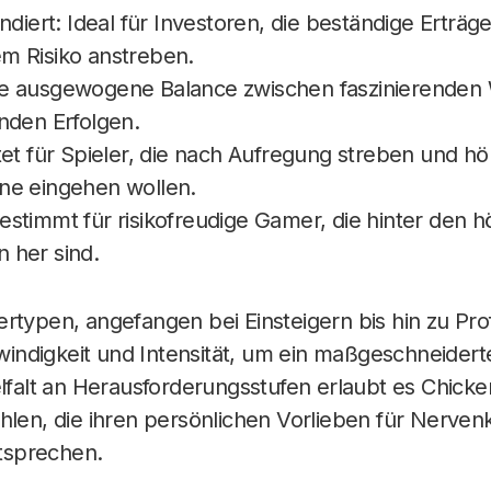
undiert: Ideal für Investoren, die beständige Erträge
m Risiko anstreben.
ne ausgewogene Balance zwischen faszinierenden
nden Erfolgen.
tet für Spieler, die nach Aufregung streben und h
ne eingehen wollen.
estimmt für risikofreudige Gamer, die hinter den 
 her sind.
rtypen, angefangen bei Einsteigern bis hin zu Prof
chwindigkeit und Intensität, um ein maßgeschneidert
elfalt an Herausforderungsstufen erlaubt es Chicke
hlen, die ihren persönlichen Vorlieben für Nervenk
tsprechen.