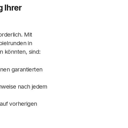
 Ihrer
orderlich. Mit
pielrunden in
n könnten, sind:
inen garantierten
penweise nach jedem
auf vorherigen