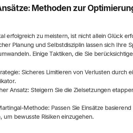
Ansätze: Methoden zur Optimierung
 erfolgreich zu meistern, ist nicht allein Glück erf
cher Planung und Selbstdisziplin lassen sich Ihre S
mwandeln. Einige Taktiken, die Sie berücksichtige
rategie: Sicheres Limitieren von Verlusten durch e
kator.
icher Ansatz: Steigern Sie die Zielsetzungen etap
Martingal-Methode: Passen Sie Einsätze basierend 
, um bewusste Risiken einzugehen.