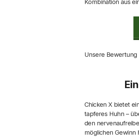
Kombination aus ein
Unsere Bewertung :
Ei
Chicken X bietet ein
tapferes Huhn – übe
den nervenaufreibe
möglichen Gewinn h